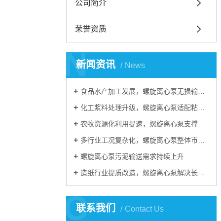
公司简介
荣誉资质
N
新闻资讯
News
食品水产加工发展，螺旋离心泵无损输送适配细分工况
化工浆料处理升级，螺旋离心泵适配粘稠含颗粒介质
农牧资源化利用提速，螺旋离心泵支撑粪污沼液处理
多行业工况复杂化，螺旋离心泵整体市场需求稳步扩容
螺旋离心泵污泥输送需求持续上升
造纸行业提质改造，螺旋离心泵解决长纤维输送难题
C
联系我们
Contact Us