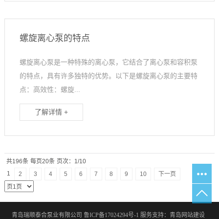
螺旋离心泵的特点
螺旋离心泵是一种特殊的离心泵，它结合了离心泵和容积泵
的特点，具有许多独特的优势。以下是螺旋离心泵的主要特
点：高效性：螺旋...
了解详情 +
共196条
每页20条
页次：1/10
1
2
3
4
5
6
7
8
9
10
下一页
青岛瑞顺泰合泵业有限公司
鲁ICP备17024294号-1
服务支持：
青岛网站建设