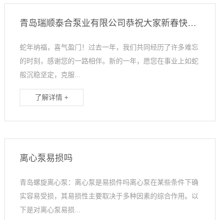
青岛瑞顺泰合泵业有限公司恭祝大家新春快乐！
蛇年纳福，喜气盈门！过去一年，我们共同经历了许多难忘
的时刻，感谢您的一路相伴。新的一年，愿您在事业上如蛇
般沉稳坚定，克服...
了解详情 +
离心泵易损吗
青岛螺旋离心泵：离心泵是易损件吗离心泵在某些条件下确
实容易受损，其易损性主要取决于多种因素的综合作用。以
下是对离心泵易损...