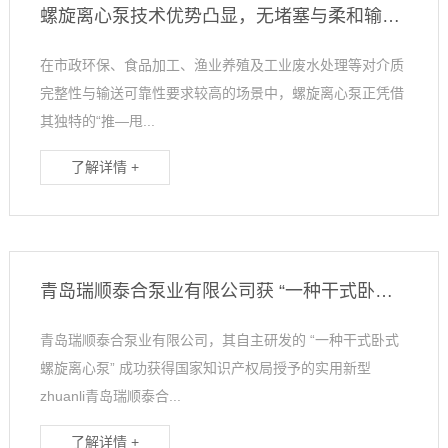
螺旋离心泵技术优势凸显，无堵塞与柔和输送特性驱动多领域应用拓展
在市政环保、食品加工、渔业养殖及工业废水处理等对介质
完整性与输送可靠性要求较高的场景中，螺旋离心泵正凭借
其独特的“推—甩...
了解详情 +
青岛瑞顺泰合泵业有限公司获 “一种干式卧式螺旋离心泵” 实用新型zhuanli
青岛瑞顺泰合泵业有限公司，其自主研发的 “一种干式卧式
螺旋离心泵” 成功获得国家知识产权局授予的实用新型
zhuanli青岛瑞顺泰合...
了解详情 +